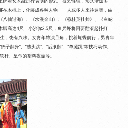
上绑着长木跷进行表演的形式，技艺性强，形式活泼多
绑在木棍上，化装成各种人物，一人或多人来往逗舞，由
《八仙过海》、《水漫金山》、《穆桂英挂帅》、《白蛇
脚高达4尺，小沙弥2.5尺，鱼兵虾将因要翻滚起扑打，
丛生，饶有兴味。女青年饰演旦角，挑着蝴蝶前行，男青年
翻身”、“越头跳”、“后滚翻”、“单腿跳”等技巧动作。
蝶软杆、皇帝的塑料夜壶等。