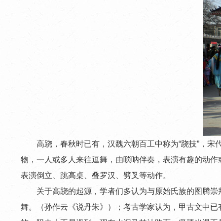
高跷，春秋时已有，汉魏六朝百工中称为“跷技”，宋代叫
物，一人或多人来往逗舞，由唢呐伴奏，表演有趣的动作或
表演倒立、跳高桌、叠罗汉、劈叉等动作。
关于高跷的起源，学者们多认为与原始氏族的图腾崇拜
舞。（孙作云《说丹朱》）；考古学家认为，甲古文中已有