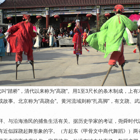
“踏桥”，清代以来称为“高跷”。用1至3尺长的条木制成，上
故事。北京称为“高跷会”。黄河流域则称“扎高脚”，有文跷、
、与沿海渔民的捕鱼生活有关。据历史学家的考证，尧舜时代以
近似踩跷起舞形象的字。（方起东《甲骨文中商代舞蹈》）两者可