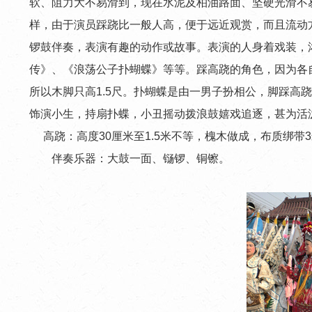
软、阻力大不易滑到，现在水泥及柏油路面、坚硬光滑不
样，由于演员踩跷比一般人高，便于远近观赏，而且流动
锣鼓伴奏，表演有趣的动作或故事。表演的人身着戏装，
传》、《浪荡公子扑蝴蝶》等等。踩高跷的角色，因为各自
所以木脚只高1.5尺。扑蝴蝶是由一男子扮相公，脚踩
饰演小生，持扇扑蝶，小丑摇动拨浪鼓嬉戏追逐，甚为活泼、生
高跷：高度30厘米至1.5米不等，槐木做成，布质绑带
伴奏乐器：大鼓一面、铴锣、铜镲。