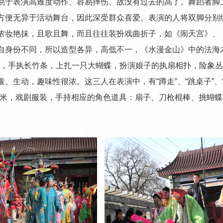
易于表演高难度动作、容易摔伤、故没有过去的高了。舞蹈者脚
方便无异于活动舞台，因此深受群众喜爱。表演的人将双脚分别
浓妆艳抹，且歌且舞，而且往往装扮戏曲折子，如《闹天宫》、
身份不同，所以造型各异，高低不一，《水漫金山》中的法海木
高跷，手执长竹条，上扎一只大蝴蝶，扮演娘子的执扇相扑，险象
动，趣味性很浓。这三人在表演中，有“蹲走”、“跳桌子”、“鹞子
3米，戏剧服装，手持相应的角色道具：扇子、刀枪棍棒、挑蝴