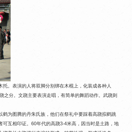
有木托。表演的人将双脚分别绑在木棍上，化装成各种人
武跷之分。文跷主要表演走唱，有简单的舞蹈动作。武跷则
鹤为图腾的丹朱氏族，他们在祭礼中要踩着高跷拟鹤跳
互相印证。60年代的高跷3-4米高，因当时是土路，地