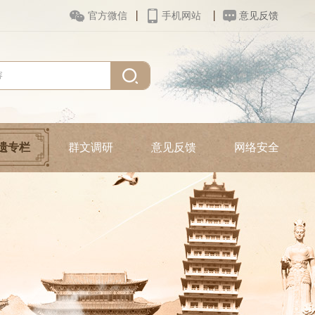



官方微信
手机网站
意见反馈
遗专栏
群文调研
意见反馈
网络安全