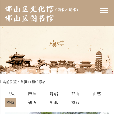
menu
模特

当前位置：
首页
>>
预约报名
书法
声乐
舞蹈
戏曲
曲艺
模特
朗诵
剪纸
摄影